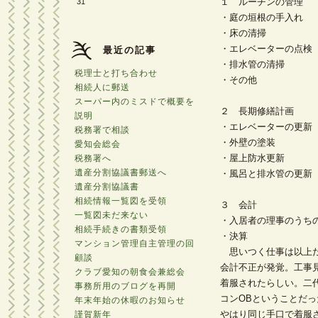
１ ルーチンの管理
31
・庭の垣根の手入れ
・床の清掃
・エレベーターの点検
最近の記事
・排水管の清掃
税理士と打ち合わせ
・その他
相続人に郵送
スーパー内のミスドで概要を
２ 長期修繕計画
説明
・エレベーターの更新
税務署で相談
・外壁の塗装
愛知会総会
・屋上防水更新
税務署へ
遺産分割協議書郵送へ
・風呂と排水管の更新
遺産分割協議書
相続情報一覧図を受領
３ 会計
一覧図未だ来ない
・入居者の理事のうち
相続手続きの書類受領
・決算
マンション管理自主管理の回
思いつく仕事は以上だ
顧談
会計不正が発覚。工事
クラブ愛知の朝食会兼総会
着服されたらしい。二
事務所用のブログを再開
コンOBということだ
年末年始の休暇のお知らせ
やはり同じ手口で着服
謹賀新年