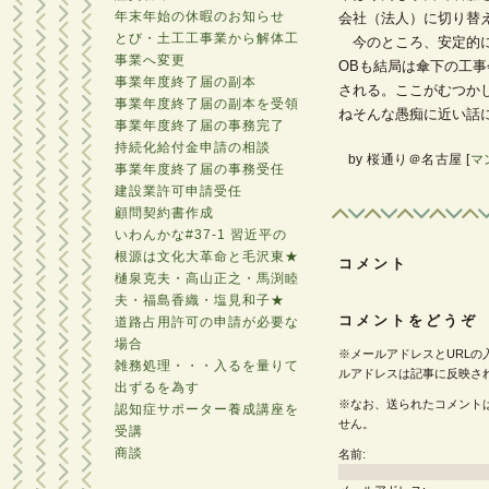
年末年始の休暇のお知らせ
会社（法人）に切り替
とび・土工工事業から解体工
今のところ、安定的に
事業へ変更
OBも結局は傘下の工
事業年度終了届の副本
される。ここがむつか
事業年度終了届の副本を受領
ねそんな愚痴に近い話
事業年度終了届の事務完了
持続化給付金申請の相談
by
桜通り＠名古屋
[
マ
事業年度終了届の事務受任
建設業許可申請受任
顧問契約書作成
いわんかな#37-1 習近平の
根源は文化大革命と毛沢東★
コメント
樋泉克夫・高山正之・馬渕睦
夫・福島香織・塩見和子★
コメントをどうぞ
道路占用許可の申請が必要な
場合
※メールアドレスとURLの
雑務処理・・・入るを量りて
ルアドレスは記事に反映さ
出ずるを為す
※なお、送られたコメント
認知症サポーター養成講座を
せん。
受講
商談
名前: