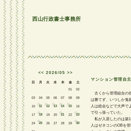
西山行政書士事務所
<<
2026/05
>>
マンション管理自
日
月
火
水
木
金
土
01
02
古くから管理組合の役
03
04
05
06
07
08
09
は勝てず、いつしか鬼
人は総会などで大声で
11
12
13
14
15
10
16
で引っ張っていた。
18
21
23
17
19
20
22
私が入居したのは築1
25
30
24
26
27
28
29
人はゼネコンのOBを