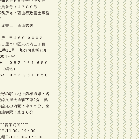
愛知県行政書士会中央支部
会員番号：４７８９号
事務所名：西山行政書士事務
所
行政書士 西山秀夫
住所：〒４６０-０００２
名古屋市中区丸の内三丁目
21番21号 丸の内東桜ビル
1004号室
TEL：０５２-９６１-６５０
６（転送）
FAX：０５２-９６１-６５０
７
最寄の駅：地下鉄桜通線・名
城線久屋大通駅下車2分、鶴
舞線丸の内駅下車１５分、東
山線栄駅下車１０分
***営業時間****
日/11:00～19：00
土曜日/11：00～17：00