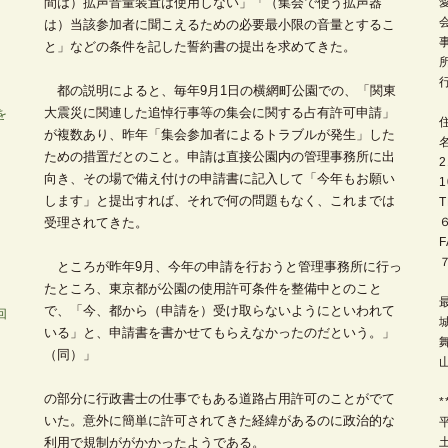
間は）拡声音量装置は使用しない」「（集会で使う拡声器
は）当該参加者に聞こえるための必要最小限の音量とするこ
と」などの条件を記した誓約書の提出を求めてきた。
都の説明によると、毎年9月1日の横網町公園での、「関東
大震災に関連した追悼行事等の集会に関する占有許可申請」
を
が複数あり、昨年「集会参加者によるトラブルが発生」した
ための措置だとのこと。申請は直接公園内の管理事務所に出
向き、その場で備え付けの申請書に記入して「今年もお願い
します」と提出すれば、それで何の問題もなく、これまでは
受理されてきた。
ところが昨年9月、今年の申請を行おうと管理事務所に行っ
たところ、東京都が公園の使用許可条件を整備中とのこと
で、「今、都から（申請を）受け取らないようにといわれて
回
いる」と、申請書を書かせてもらえなかったのだという。」
（同）」
の部分に行政書士の仕事でもある道路占用許可のことがでて
*
いた。意外に簡単に許可されてきた経緯があるのに政治的な
平
利用で規制ががかかったようである。