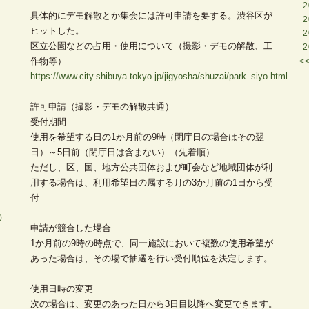
2
具体的にデモ解散とか集会には許可申請を要する。渋谷区が
2
ヒットした。
2
区立公園などの占用・使用について（撮影・デモの解散、工
2
作物等）
<
https://www.city.shibuya.tokyo.jp/jigyosha/shuzai/park_siyo.html
許可申請（撮影・デモの解散共通）
受付期間
使用を希望する日の1か月前の9時（閉庁日の場合はその翌
日）～5日前（閉庁日は含まない）（先着順）
ただし、区、国、地方公共団体および町会など地域団体が利
用する場合は、利用希望日の属する月の3か月前の1日から受
付
)
申請が競合した場合
1か月前の9時の時点で、同一施設において複数の使用希望が
あった場合は、その場で抽選を行い受付順位を決定します。
使用日時の変更
次の場合は、変更のあった日から3日目以降へ変更できます。