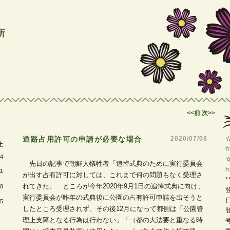
所
<<前
次>>
道路占用許可の申請が必要な場合
―
2020/07/08
土
h
4
先日の記事で朝鮮人犠牲者「追悼式典のために実行委員会
h
1
が出す占有許可に対しては、これまで何の問題もなく受理さ
*
れてきた。 ところが今年2020年9月1日の追悼式典に向け、
8
実行委員会が昨年の式典後に公園の占有許可申請を出そうと
5
したところ受理されず、その後12月になって都側は「公園管
理上支障となる行為は行わない」「（都の大法要と重なる時