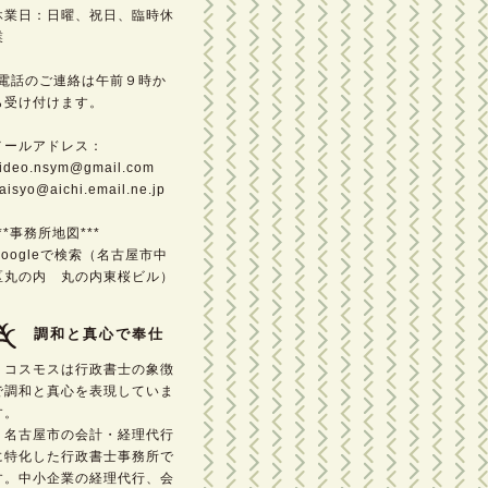
休業日：日曜、祝日、臨時休
業
*電話のご連絡は午前９時か
ら受け付けます。
メールアドレス：
ideo.nsym@gmail.com
aisyo@aichi.email.ne.jp
***事務所地図***
Googleで検索（名古屋市中
区丸の内 丸の内東桜ビル）
調和と真心で奉仕
コスモスは行政書士の象徴
で調和と真心を表現していま
す。
名古屋市の会計・経理代行
に特化した行政書士事務所で
す。中小企業の経理代行、会