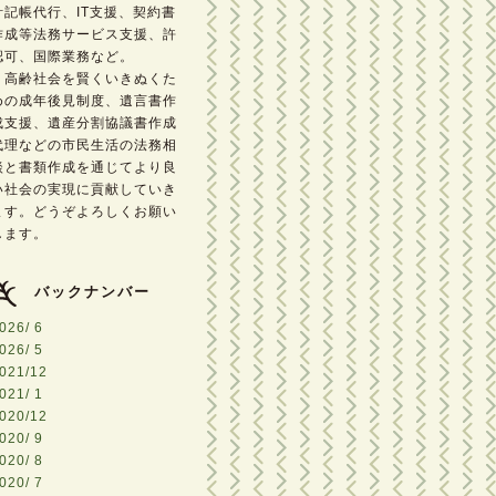
計記帳代行、IT支援、契約書
作成等法務サービス支援、許
認可、国際業務など。
高齢社会を賢くいきぬくた
めの成年後見制度、遺言書作
成支援、遺産分割協議書作成
代理などの市民生活の法務相
談と書類作成を通じてより良
い社会の実現に貢献していき
ます。どうぞよろしくお願い
します。
バックナンバー
026/ 6
026/ 5
021/12
021/ 1
020/12
020/ 9
020/ 8
020/ 7