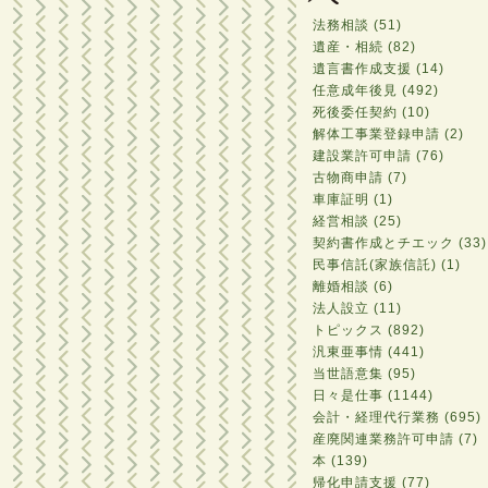
法務相談 (51)
遺産・相続 (82)
遺言書作成支援 (14)
任意成年後見 (492)
死後委任契約 (10)
解体工事業登録申請 (2)
建設業許可申請 (76)
古物商申請 (7)
車庫証明 (1)
経営相談 (25)
契約書作成とチエック (33)
民事信託(家族信託) (1)
離婚相談 (6)
法人設立 (11)
トピックス (892)
汎東亜事情 (441)
当世語意集 (95)
日々是仕事 (1144)
会計・経理代行業務 (695)
産廃関連業務許可申請 (7)
本 (139)
帰化申請支援 (77)