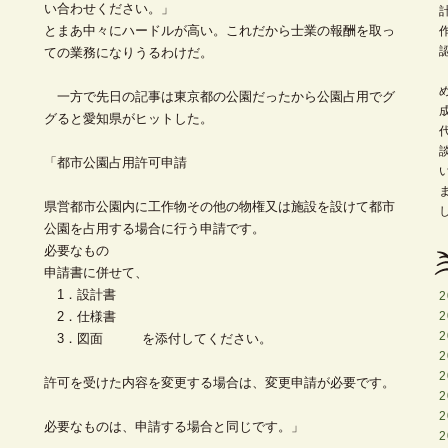
い合わせください。」
とまあ中々にハードルが高い。これだから士業の報酬を取っ
ての業務になりうるわけだ。
一方で先日の記事は東京都の公園だったから公園占用でグ
グると愛知県がヒットした。
「都市公園占用許可申請
県営都市公園内に工作物その他の物権又は施設を設けて都市
公園を占用する場合に行う申請です。
必要なもの
申請書に併せて、
1．設計書
2
2．仕様書
2
2
3．図面 を添付してください。
2
2
許可を受けた内容を変更する場合は、変更申請が必要です。
2
2
必要なものは、申請する場合と同じです。」
2