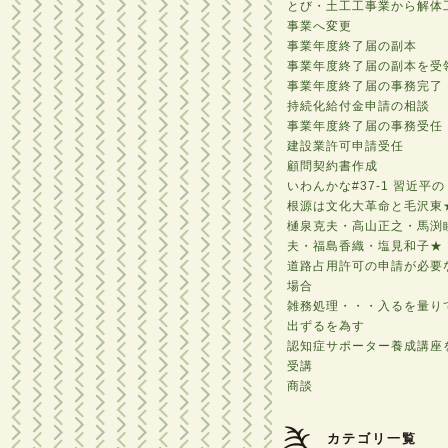
とび・土工工事業から解体
事業へ変更
事業年度終了届の副本
事業年度終了届の副本を受
事業年度終了届の事務完了
持続化給付金申請の相談
事業年度終了届の事務受任
建設業許可申請受任
顧問契約書作成
いわんかな#37-1 習近平の
根源は文化大革命と毛沢東
樋泉克夫・高山正之・馬渕
夫・福島香織・塩見和子★
道路占用許可の申請が必要
場合
雑務処理・・・入るを量り
出ずるを為す
認知症サポーター養成講座
受講
商談
カテゴリ一覧