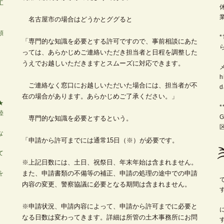
工
名古屋市の場合はどうかとググると
領
「専門的な知識を必要とする許可ですので、事前相談にあた
っては、あらかじめご連絡いただき担当者と日程を調整した
うえでお越しいただきますとスムーズに対応できます。
h
ご連絡なく窓口にお越しいただいた場合には、担当者が不
d
在の場合があります。あらかじめご了承ください。」
★
睦
専門的な知識を必要とするという。
な
「申請から許可までには通常15日（※）が必要です。
て
※上記日数には、土日、祝祭日、年末年始は含まれません。
を
また、申請書類の不備等の補正、申請の処理の途中での申請
内容の変更、警察協議に必要となる期間は含まれません。
※申請状況、申請内容によって、申請から許可までに必要と
なる日数は変わってきます。詳細は所管の土木事務所にお問