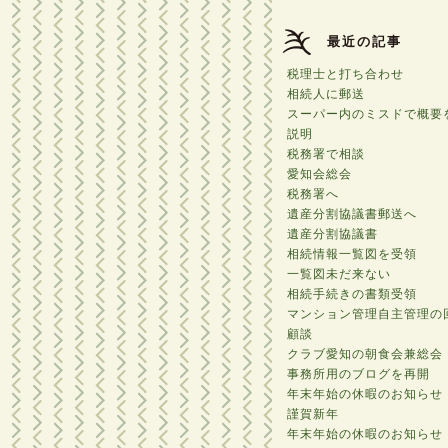
最近の記事
税理士と打ち合わせ
相続人に郵送
スーパー内のミスドで概要
説明
税務署で相談
愛知会総会
税務署へ
遺産分割協議書郵送へ
遺産分割協議書
相続情報一覧図を受領
一覧図未だ来ない
相続手続きの書類受領
マンション管理自主管理の
顧談
クラブ愛知の朝食会兼総会
事務所用のブログを再開
年末年始の休暇のお知らせ
謹賀新年
年末年始の休暇のお知らせ