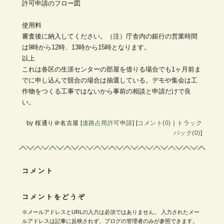
許可申請のフロー図
使用料
審査後に納入してください。（注）庁舎内の銀行の営業時間
は9時から12時、13時から15時となります。
以上
これは各区の生涯センターの部屋を借りる場合でも1ヶ月前ま
でに申し込んで競合の場合は抽選している。デモや集会は工
作物をつくる工事ではないから事前の相談と申請だけで良
い。
by
桜通り＠名古屋
[
道路占用許可申請
]
[
コメント(0)
｜
トラック
バック(0)
]
コメント
コメントをどうぞ
※メールアドレスとURLの入力は必須ではありません。 入力されたメー
ルアドレスは記事に反映されず、ブログの管理者のみが参照できます。