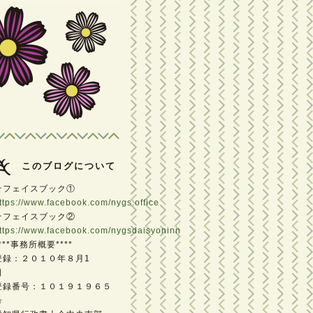
このブログについて
☆フェイスブック①
ttps://www.facebook.com/nygs.office
☆フェイスブック②
ttps://www.facebook.com/nygsdaisyoninn
***事務所概要****
登録：２０１０年８月1
日
登録番号：１０１９１９６５
号